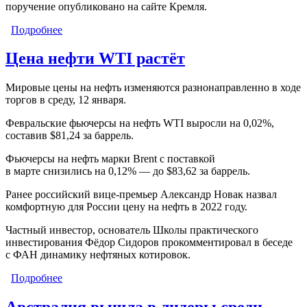
поручение опубликовано на сайте Кремля.
Подробнее
о В России на опасных производственных
объектах установят видеорегистраторы
Цена нефти WTI растёт
Мировые цены на нефть изменяются разнонаправленно в ходе
торгов в среду, 12 января.
Февральские фьючерсы на нефть WTI выросли на 0,02%,
составив $81,24 за баррель.
Фьючерсы на нефть марки Brent с поставкой
в марте снизились на 0,12% — до $83,62 за баррель.
Ранее российский вице-премьер Александр Новак назвал
комфортную для России цену на нефть в 2022 году.
Частный инвестор, основатель Школы практического
инвестирования Фёдор Сидоров прокомментировал в беседе
с ФАН динамику нефтяных котировок.
Подробнее
о Цена нефти WTI растёт