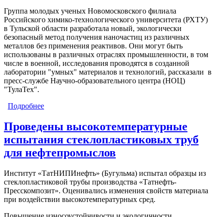
Группа молодых ученых Новомосковского филиала
Российского химико-технологического университета (РХТУ)
в Тульской области разработала новый, экологически
безопасный метод получения наночастиц из различных
металлов без применения реактивов. Они могут быть
использованы в различных отраслях промышленности, в том
числе в военной, исследования проводятся в созданной
лаборатории "умных" материалов и технологий, рассказали в
пресс-службе Научно-образовательного центра (НОЦ)
"ТулаТех".
Подробнее
о Экологически безопасный метод получения
наночастиц металлов разработали в Тульской
области
Проведены высокотемпературные
испытания стеклопластиковых труб
для нефтепромыслов
Институт «ТатНИПИнефть» (Бугульма) испытал образцы из
стеклопластиковой трубы производства «Татнефть-
Пресскомпозит». Оценивались изменения свойств материала
при воздействии высокотемпературных сред.
Повышение износоустойчивости и экологичности