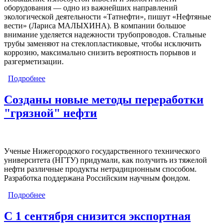
оборудования — одно из важнейших направлений
экологической деятельности «Татнефти», пишут «Нефтяные
вести» (Лариса МАЛЫХИНА). В компании большое
внимание уделяется надежности трубопроводов. Стальные
трубы заменяют на стеклопластиковые, чтобы исключить
коррозию, максимально снизить вероятность порывов и
разгерметизации.
Подробнее
о Проведены высокотемпературные испытания
стеклопластиковых труб для нефтепромыслов
Созданы новые методы переработки
"грязной" нефти
Ученые Нижегородского государственного технического
университета (НГТУ) придумали, как получить из тяжелой
нефти различные продукты нетрадиционным способом.
Разработка поддержана Российским научным фондом.
Подробнее
о Созданы новые методы переработки "грязной"
нефти
С 1 сентября снизится экспортная